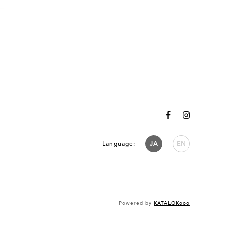
Language:
JA
EN
Powered by
KATALOKooo