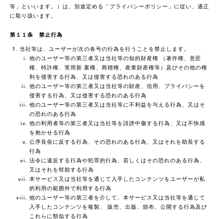
等」といいます。）は、別途定める「プライバシーポリシー」に従い、適正
に取り扱います。
第１１条 禁止行為
当社等は、ユーザーが次の各号の行為を行うことを禁止します。
他のユーザー等の第三者又は当社等の知的財産権 （著作権、意匠
権、特許権、実用新 案権、商標権、産業財産権等）及びその他の権
利を侵害する行為、又は侵害する恐れのある行為
他のユーザー等の第三者又は当社等の財産、信用、プライバシーを
侵害する行為、又は侵害する恐れのある行為
他のユーザー等の第三者又は当社等に不利益を与える行為、又はそ
の恐れのある行為
他の利用者等の第三者又は当社等を誹謗中傷する行為、又は不快感
を抱かせる行為
公序良俗に反する行為、その恐れのある行為、又はそれを助長する
行為
法令に違反する行為や犯罪的行為、若しくはその恐れのある行為、
又はそれを幇助する行為
本サービス又は当社等を通じて入手したコンテンツをユーザーが私
的利用の範囲外で利用する行為
他のユーザー等の第三者を介して、本サービス又は当社等を通じて
入手したコンテンツを複製、 販売、出版、頒布、公開する行為及び
これらに類似する行為