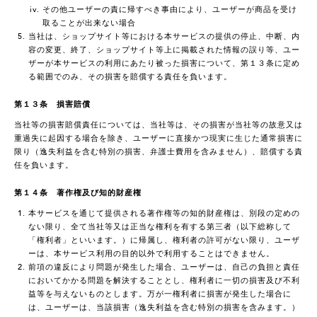
その他ユーザーの責に帰すべき事由により、ユーザーが商品を受け
取ることが出来ない場合
当社は、ショップサイト等における本サービスの提供の停止、中断、内
容の変更、終了、ショップサイト等上に掲載された情報の誤り等、ユー
ザーが本サービスの利用にあたり被った損害について、第１３条に定め
る範囲でのみ、その損害を賠償する責任を負います。
第１３条 損害賠償
当社等の損害賠償責任については、当社等は、その損害が当社等の故意又は
重過失に起因する場合を除き、ユーザーに直接かつ現実に生じた通常損害に
限り（逸失利益を含む特別の損害、弁護士費用を含みません）、賠償する責
任を負います。
第１４条 著作権及び知的財産権
本サービスを通じて提供される著作権等の知的財産権は、別段の定めの
ない限り、全て当社等又は正当な権利を有する第三者（以下総称して
「権利者」といいます。）に帰属し、権利者の許可がない限り、ユーザ
ーは、本サービス利用の目的以外で利用することはできません。
前項の違反により問題が発生した場合、ユーザーは、自己の負担と責任
においてかかる問題を解決することとし、権利者に一切の損害及び不利
益等を与えないものとします。万が一権利者に損害が発生した場合に
は、ユーザーは、当該損害（逸失利益を含む特別の損害を含みます。）