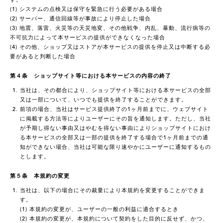
(1) システムの点検又は保守を緊急に行う必要がある場合
(2) サーバー、通信回線等が事故により停止した場合
(3) 地震、落雷、火災等の天災地変、その他戦争、内乱、暴動、流行病等の
不可抗力によって本サービスの提供ができなくなった場合
(4) その他、ショップ又はストアが本サービスの提供を停止又は中断する必
要があると判断した場合
第４条 ショップサイト等における本サービスの内容の終了
当社は、その都合により、ショップサイト等における本サービスの全部
又は一部について、いつでも提供を終了することができます。
前項の場合、当社はサービス提供終了の1ヶ月前までに、ウェブサイト
に掲載する方法等によりユーザーにその旨を通知します。ただし、当社
が予期し得ない事由又はやむを得ない事由によりショップサイトにおけ
る本サービスの全部又は一部の提供を終了する場合で1ヶ月前までの通
知ができない場合、当社は可能な限り速やかにユーザーに通知するもの
とします。
第５条 本規約の変更
当社は、以下の場合にその裁量により本規約を変更することができま
す。
(1) 本規約の変更が、ユーザーの一般の利益に適合するとき
(2) 本規約の変更が、本規約について契約をした目的に反せず、かつ、