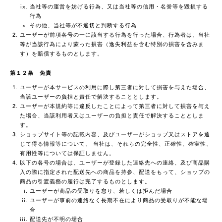
当社等の運営を妨げる行為、又は当社等の信用・名誉等を毀損する
行為
その他、当社等が不適切と判断する行為
ユーザーが前項各号の一に該当する行為を行った場合、行為者は、当社
等が当該行為により蒙った損害（逸失利益を含む特別の損害を含みま
す）を賠償するものとします。
第１２条 免責
ユーザーが本サービスの利用に際し第三者に対して損害を与えた場合、
当該ユーザーの負担と責任で解決することとします。
ユーザーが本規約等に違反したことによって第三者に対して損害を与え
た場合、当該利用者又はユーザーの負担と責任で解決することとしま
す。
ショップサイト等の記載内容、及びユーザーがショップ又はストアを通
じて得る情報等について、 当社は、それらの完全性、正確性、確実性、
有用性等については保証しません。
以下の各号の場合は、ユーザーが登録した連絡先への連絡、及び商品購
入の際に指定された配送先への商品を持参、配送をもって、ショップの
商品の引渡義務の履行は完了するものとします。
ユーザーが商品の受取りを怠り、若しくは拒んだ場合
ユーザーが事前の連絡なく長期不在により商品の受取りが不能な場
合
配送先が不明の場合