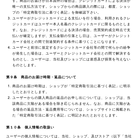
す。商品のお届けが日本国外の場合は、クレジットカードによる決済が
唯一の支払方法です。ショップからの商品購入の際には、都度、ショッ
プの「特定商取引法に基づく表記」を御確認下さい。
ユーザーがクレジットカードによる支払いを行う場合、利用されるクレ
ジットカードはユーザー本人名義のクレジットカードに限るものとしま
す。なお、クレジットカードによる決済の場合、売買契約成立時点で支
払いが確定しますが、支払金額の引落とし日は、ユーザーがクレジット
カード会社との間で別途契約する条件に基づくことになります。
ユーザーと前項に規定するクレジットカード会社等の間で何らかの紛争
が発生した場合は、ユーザーとクレジットカード会社との間で解決する
ものとし、ユーザーは、当社及びショップには迷惑及び損害を与えない
ものとします。
第９条 商品のお届け時期・返品について
商品のお届け時期は、ショップが「特定商取引法に基づく表記」に明示
したとおりとします。
ユーザーからの購入商品の返品のお申し出については、ショップは、当
該商品に欠陥がある場合を除き応じられません。なお、商品に欠陥があ
る場合の返品方法・返品費用等については、ショップサイトに掲載され
た「特定商取引法に基づく表記」に明記されたとおりとします。
第１０条 個人情報の取扱い
ユーザーの個人情報については、当社、ショップ、及びストア（以下「当社