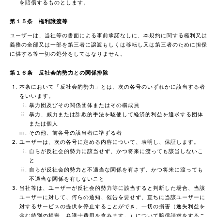
を賠償するものとします。
第１５条 権利譲渡等
ユーザーは、当社等の書面による事前承諾なしに、本規約に関する権利又は
義務の全部又は一部を第三者に譲渡もしくは移転し又は第三者のために担保
に供する等一切の処分をしてはなりません。
第１６条 反社会的勢力との関係排除
本条において「反社会的勢力」とは、次の各号のいずれかに該当する者
をいいます。
暴力団及びその関係団体またはその構成員
暴力、威力または詐欺的手法を駆使して経済的利益を追求する団体
または個人
その他、前各号の該当者に準ずる者
ユーザーは、次の各号に定める内容について、表明し、保証します。
自らが反社会的勢力に該当せず、かつ将来に渡っても該当しないこ
と
自らが反社会的勢力と不適当な関係を有さず、かつ将来に渡っても
不適当な関係を有しないこと
当社等は、ユーザーが反社会的勢力等に該当すると判断した場合、当該
ユーザーに対して、何らの通知、催告を要せず、直ちに当該ユーザーに
対するサービスの提供を停止することができ、一切の損害（逸失利益を
含む特別の損害、弁護士費用を含みます。）について賠償請求をするこ