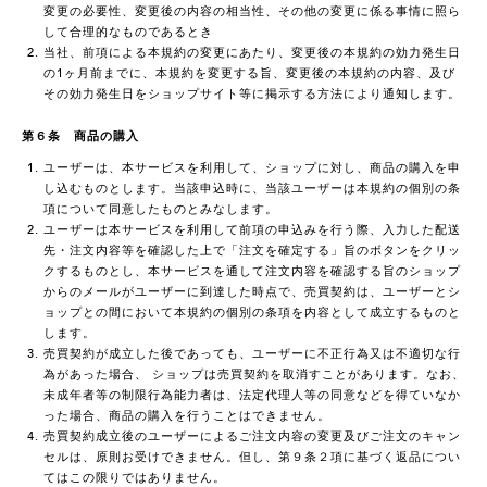
変更の必要性、変更後の内容の相当性、その他の変更に係る事情に照ら
して合理的なものであるとき
当社、前項による本規約の変更にあたり、変更後の本規約の効力発生日
の1ヶ月前までに、本規約を変更する旨、変更後の本規約の内容、及び
その効力発生日をショップサイト等に掲示する方法により通知します。
第６条 商品の購入
ユーザーは、本サービスを利用して、ショップに対し、商品の購入を申
し込むものとします。当該申込時に、当該ユーザーは本規約の個別の条
項について同意したものとみなします。
ユーザーは本サービスを利用して前項の申込みを行う際、入力した配送
先・注文内容等を確認した上で「注文を確定する」旨のボタンをクリッ
クするものとし、本サービスを通して注文内容を確認する旨のショップ
からのメールがユーザーに到達した時点で、売買契約は、ユーザーとシ
ョップとの間において本規約の個別の条項を内容として成立するものと
します。
売買契約が成立した後であっても、ユーザーに不正行為又は不適切な行
為があった場合、 ショップは売買契約を取消すことがあります。なお、
未成年者等の制限行為能力者は、法定代理人等の同意などを得ていなか
った場合、商品の購入を行うことはできません。
売買契約成立後のユーザーによるご注文内容の変更及びご注文のキャン
セルは、原則お受けできません。但し、第９条２項に基づく返品につい
てはこの限りではありません。