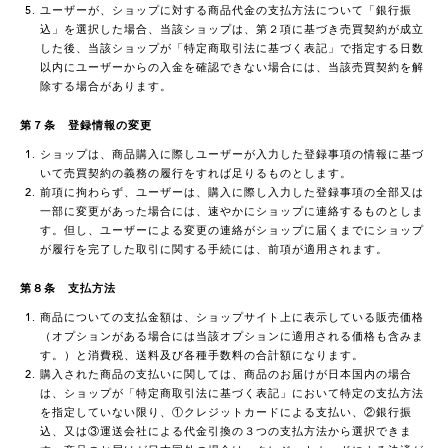
ユーザーが、ショップに対する商品代金の支払方法について「銀行振
込」を選択した場合、当該ショップは、第２項に基づき売買契約が成立
した後、当該ショップが「特定商取引法に基づく表記」で指定する日数
以内にユーザーからの入金を確認できない場合には、当該売買契約を解
除する場合があります。
第７条 登録情報の変更
ショップは、商品購入に際しユーザーが入力した登録事項の情報に基づ
いて売買契約の義務の履行をすれば足りるものとします。
前項に拘わらず、ユーザーは、購入に際し入力した登録事項の全部又は
一部に変更があった場合には、速やかにショップに連絡するものとしま
す。但し、ユーザーによる変更の連絡がショップに届くまでにショップ
が履行を完了した取引に関する手続には、前項が適用されます。
第８条 支払方法
商品についての支払金額は、ショップサイト上に表示している販売価格
（オプションがある場合には当該オプションに適用される価格も含みま
す。）と消費税、送料及び各種手数料の合計額になります。
購入された商品の支払いに関しては、商品のお届けが日本国内の場合
は、ショップが「特定商取引法に基づく表記」において特定の支払方法
を指定していない限り、①クレジットカードによる支払い、②銀行振
込、又は③運送会社による代金引換の３つの支払方法から選択できま