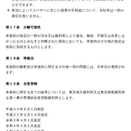
とができます。
前項によってユーザーに生じた損害や不利益について、当社等は一切の
責任を負いません。
第１７条 分離可能性
本規約の規定の一部が法令又は裁判所により違法、無効、不能又は合意しな
かったものとみなすと判断された場合においても、本規約のその他の規定は
有効に存続するものとします。
第１８条 準拠法
本規約の解釈及び本規約に関するその他一切の問題には、日本法が適用され
ます。
第１９条 合意管轄
本規約に関する全ての紛争については、東京地方裁判所又は東京簡易裁判所
を第一審の専属的合意管轄裁判所とします。
平成３０年８月１日制定
平成３１年２月１６日改定
令和２年４月１日改定
令和４年４月１日改定